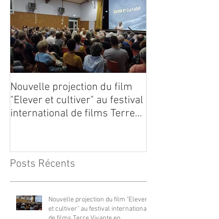
Nouvelle projection du film
Dynafor présen
"Elever et cultiver" au festival
édition du con
international de films Terre
Vivante en Comminges le 3
août 2026
Posts Récents
Nouvelle projection du film "Elever
et cultiver" au festival international
de films Terre Vivante en