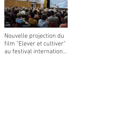
Nouvelle projection du
Dynafor présent à la
film "Elever et cultiver"
13ième édition du
au festival international
congrès ECE 2026
de films Terre Vivante
en Comminges le 3
août 2026