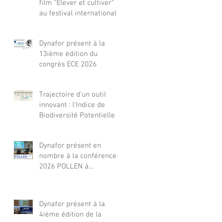
film "Elever et cultiver"
au festival international
de films Terre Vivante en
Comminges le 3 août
Dynafor présent à la
2026
13ième édition du
congrès ECE 2026
Trajectoire d’un outil
innovant : l’Indice de
Biodiversité Potentielle
Dynafor présent en
nombre à la conférence
2026 POLLEN à
Barcelone
Dynafor présent à la
4ième édition de la