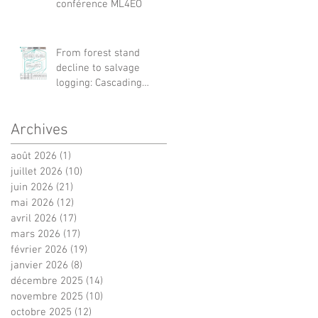
conférence ML4EO
From forest stand
decline to salvage
logging: Cascading
impacts on saproxylic
beetle diversity
Archives
août 2026
(1)
1 post
juillet 2026
(10)
10 posts
juin 2026
(21)
21 posts
mai 2026
(12)
12 posts
avril 2026
(17)
17 posts
mars 2026
(17)
17 posts
février 2026
(19)
19 posts
janvier 2026
(8)
8 posts
décembre 2025
(14)
14 posts
novembre 2025
(10)
10 posts
octobre 2025
(12)
12 posts