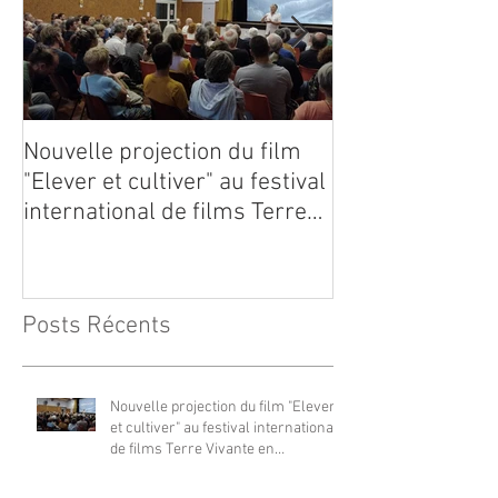
Nouvelle projection du film
Dynafor présen
"Elever et cultiver" au festival
édition du con
international de films Terre
Vivante en Comminges le 3
août 2026
Posts Récents
Nouvelle projection du film "Elever
et cultiver" au festival international
de films Terre Vivante en
Comminges le 3 août 2026