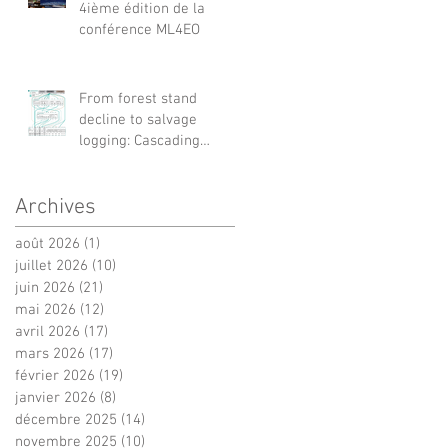
4ième édition de la
conférence ML4EO
From forest stand
decline to salvage
logging: Cascading
impacts on saproxylic
beetle diversity
Archives
août 2026
(1)
1 post
juillet 2026
(10)
10 posts
juin 2026
(21)
21 posts
mai 2026
(12)
12 posts
avril 2026
(17)
17 posts
mars 2026
(17)
17 posts
février 2026
(19)
19 posts
janvier 2026
(8)
8 posts
décembre 2025
(14)
14 posts
novembre 2025
(10)
10 posts