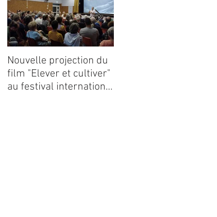
Nouvelle projection du
Dynafor présent à la
film "Elever et cultiver"
13ième édition du
au festival international
congrès ECE 2026
de films Terre Vivante
en Comminges le 3
août 2026