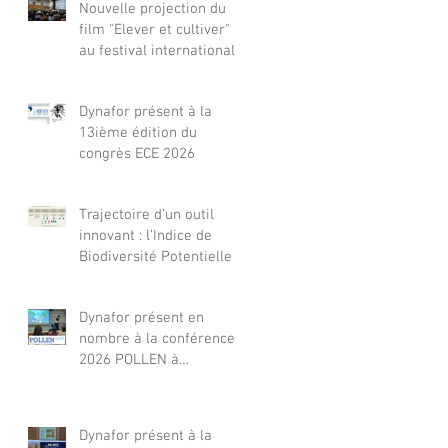
Nouvelle projection du
film "Elever et cultiver"
au festival international
de films Terre Vivante en
Comminges le 3 août
Dynafor présent à la
2026
13ième édition du
congrès ECE 2026
Trajectoire d’un outil
innovant : l’Indice de
Biodiversité Potentielle
Dynafor présent en
nombre à la conférence
2026 POLLEN à
Barcelone
Dynafor présent à la