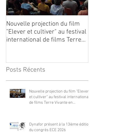
Nouvelle projection du film
Dynafor présen
"Elever et cultiver" au festival
édition du con
international de films Terre
Vivante en Comminges le 3
août 2026
Posts Récents
Nouvelle projection du film "Elever
et cultiver" au festival international
de films Terre Vivante en
Comminges le 3 août 2026
Dynafor présent à la 13ième édition
du congrès ECE 2026