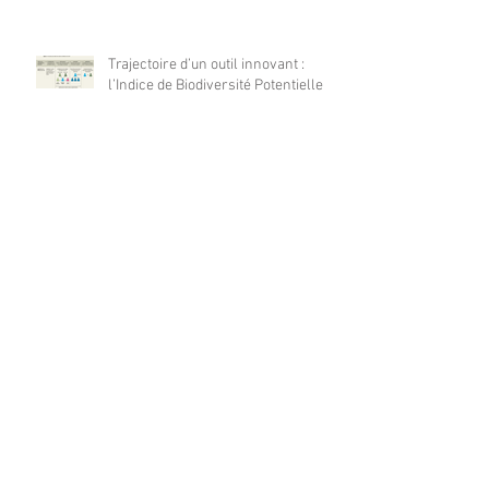
Dynafor présent à la 13ième édition
du congrès ECE 2026
Trajectoire d’un outil innovant :
l’Indice de Biodiversité Potentielle
Dynafor présent en nombre à la
conférence 2026 POLLEN à
Barcelone
Dynafor présent à la 4ième édition
de la conférence ML4EO