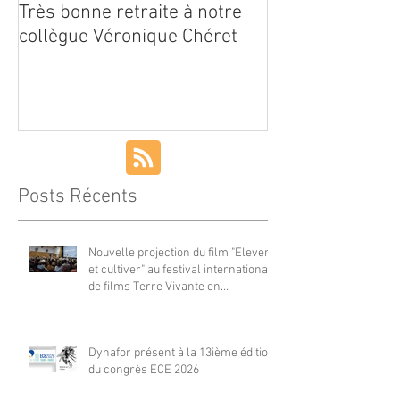
Très bonne retraite à notre
Première sema
collègue Véronique Chéret
recensement de
nicheurs
Posts Récents
Nouvelle projection du film "Elever
et cultiver" au festival international
de films Terre Vivante en
Comminges le 3 août 2026