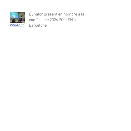
Dynafor présent en nombre à la
conférence 2026 POLLEN à
Barcelone
Dynafor présent à la 4ième édition
de la conférence ML4EO
From forest stand decline to
salvage logging: Cascading impacts
on saproxylic beetle diversity
Archives