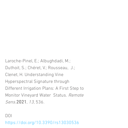
Laroche-Pinel, E.; Albughdadi, M.; 
Duthoit, S.; Chéret, V.; Rousseau,  J.; 
Clenet, H. Understanding Vine 
Hyperspectral Signature through  
Different Irrigation Plans: A First Step to 
Monitor Vineyard Water  Status. 
Remote 
Sens.
2021
, 
13
, 536.
DOI 
https://doi.org/10.3390/rs13030536