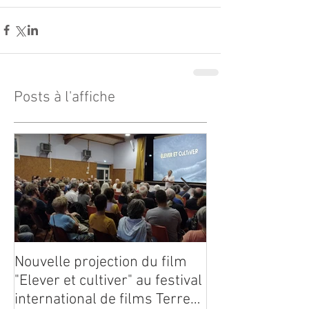
Posts à l'affiche
Nouvelle projection du film
Dynafor présen
"Elever et cultiver" au festival
édition du con
international de films Terre