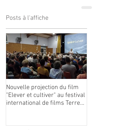
Posts à l'affiche
Nouvelle projection du film
Dynafor présen
"Elever et cultiver" au festival
édition du con
international de films Terre
Vivante en Comminges le 3
août 2026