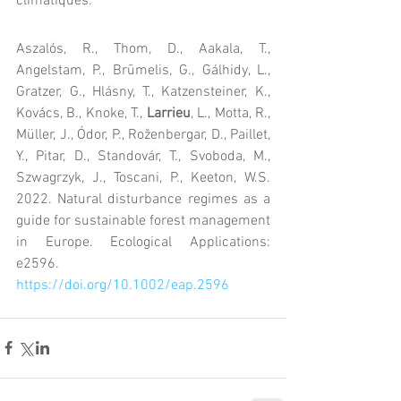
climatiques.
Aszalós, R., Thom, D., Aakala, T., 
Angelstam, P., Brūmelis, G., Gálhidy, L., 
Gratzer, G., Hlásny, T., Katzensteiner, K., 
Kovács, B., Knoke, T., 
Larrieu
, L., Motta, R., 
Müller, J., Ódor, P., Roženbergar, D., Paillet, 
Y., Pitar, D., Standovár, T., Svoboda, M., 
Szwagrzyk, J., Toscani, P., Keeton, W.S. 
2022. Natural disturbance regimes as a 
guide for sustainable forest management 
in Europe. Ecological Applications: 
e2596. 
https://doi.org/10.1002/eap.2596