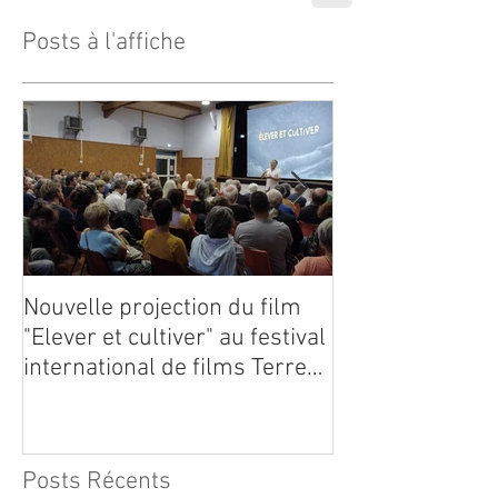
Posts à l'affiche
Nouvelle projection du film
Dynafor présen
"Elever et cultiver" au festival
édition du con
international de films Terre
Vivante en Comminges le 3
août 2026
Posts Récents