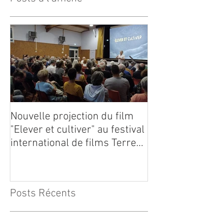
Nouvelle projection du film
Dynafor présen
"Elever et cultiver" au festival
édition du con
international de films Terre
Vivante en Comminges le 3
août 2026
Posts Récents