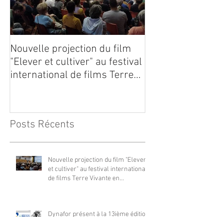
Nouvelle projection du film
Dynafor présen
"Elever et cultiver" au festival
édition du con
international de films Terre
Vivante en Comminges le 3
août 2026
Posts Récents
Nouvelle projection du film "Elever
et cultiver" au festival international
de films Terre Vivante en
Comminges le 3 août 2026
Dynafor présent à la 13ième édition