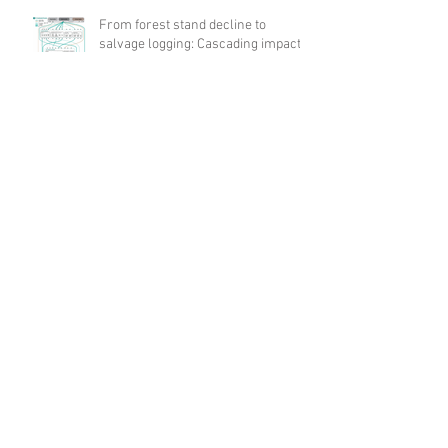
From forest stand decline to
salvage logging: Cascading impacts
on saproxylic beetle diversity
Archives
août 2026
(1)
1 post
juillet 2026
(10)
10 posts
juin 2026
(21)
21 posts
mai 2026
(12)
12 posts
avril 2026
(17)
17 posts
mars 2026
(17)
17 posts
février 2026
(19)
19 posts
janvier 2026
(8)
8 posts
décembre 2025
(14)
14 posts
novembre 2025
(10)
10 posts
octobre 2025
(12)
12 posts