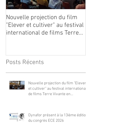
Nouvelle projection du film
Dynafor présen
"Elever et cultiver" au festival
édition du con
international de films Terre
Vivante en Comminges le 3
août 2026
Posts Récents
Nouvelle projection du film "Elever
et cultiver" au festival international
de films Terre Vivante en
Comminges le 3 août 2026
Dynafor présent à la 13ième édition
du congrès ECE 2026