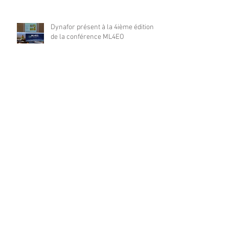
Dynafor présent à la 4ième édition
de la conférence ML4EO
From forest stand decline to
salvage logging: Cascading impacts
on saproxylic beetle diversity
Archives
août 2026
(1)
1 post
juillet 2026
(10)
10 posts
juin 2026
(21)
21 posts
mai 2026
(12)
12 posts