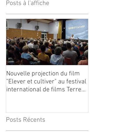
Posts à l'affiche
Nouvelle projection du film
Dynafor présen
"Elever et cultiver" au festival
édition du con
international de films Terre
Vivante en Comminges le 3
août 2026
Posts Récents