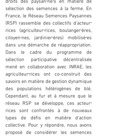
droits des paysan⸱ne⸱s en matière de 
sélection des semences à la ferme. En 
France, le Réseau Semences Paysannes 
(RSP) rassemble des collectifs d'acteur⸱
rices (agriculteur⸱rices, boulanger⸱ères, 
citoyen⸱nes, jardinier⸱ères) mobilisé⸱es 
dans une démarche de réappropriation. 
Dans le cadre du programme de 
sélection participative décentralisée 
mené en collaboration avec INRAE, les 
agriculteur⸱rices ont co-construit des 
savoirs en matière de gestion dynamique 
des populations hétérogènes de blé. 
Cependant, au fur et à mesure que le 
réseau RSP se développe, ces acteur⸱
rices sont confrontés à de nouveaux 
types de défis en matière d'action 
collective. Pour y répondre, nous avons 
proposé de considérer les semences 