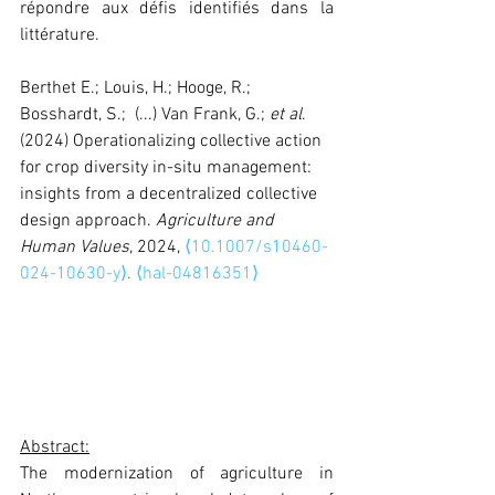
répondre aux défis identifiés dans la 
littérature.
Berthet E.; Louis, H.; Hooge, R.; 
Bosshardt, S.;  (...) Van Frank, G.; 
et al
. 
(2024) Operationalizing collective action 
for crop diversity in-situ management: 
insights from a decentralized collective 
design approach. 
Agriculture and 
Human Values
, 2024, 
⟨10.1007/s10460-
024-10630-y⟩
. 
⟨hal-04816351⟩
Abstract:
The modernization of agriculture in 