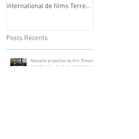
international de films Terre
Vivante en Comminges le 3
août 2026
Posts Récents
Nouvelle projection du film "Elever
et cultiver" au festival international
de films Terre Vivante en
Comminges le 3 août 2026
Dynafor présent à la 13ième édition
du congrès ECE 2026
Trajectoire d’un outil innovant :
l’Indice de Biodiversité Potentielle