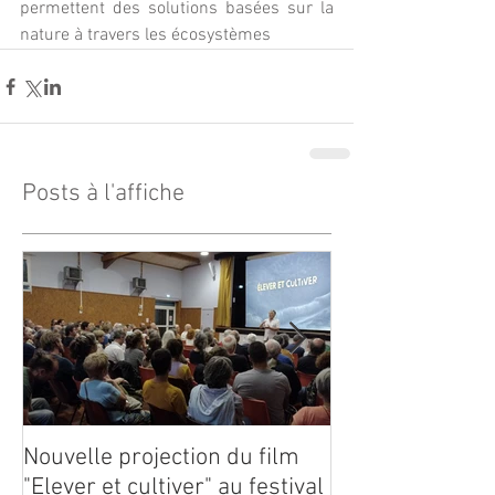
permettent des solutions basées sur la 
nature à travers les écosystèmes
Posts à l'affiche
Nouvelle projection du film
Dynafor présen
"Elever et cultiver" au festival
édition du con