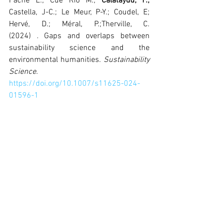
Fache E.; Cué Rio M.; 
Calatayud, F.; 
Castella, J-C.; Le Meur, P-Y.; Coudel, E;  
Hervé, D.; Méral, P.;Therville, C. 
(2024) 
.
 Gaps and overlaps between 
sustainability science and the 
environmental humanities. 
Sustainability 
Science
. 
https://doi.org/10.1007/s11625-024-
01596-1