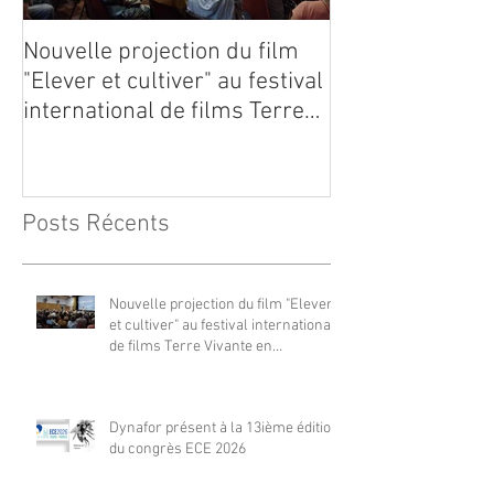
Nouvelle projection du film
Dynafor présen
"Elever et cultiver" au festival
édition du con
international de films Terre
Vivante en Comminges le 3
août 2026
Posts Récents
Nouvelle projection du film "Elever
et cultiver" au festival international
de films Terre Vivante en
Comminges le 3 août 2026
Dynafor présent à la 13ième édition
du congrès ECE 2026