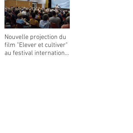
Nouvelle projection du
Dynafor présent à la
film "Elever et cultiver"
13ième édition du
au festival international
congrès ECE 2026
de films Terre Vivante
en Comminges le 3
août 2026