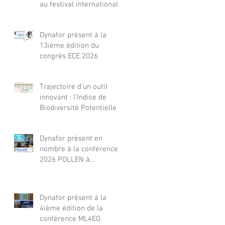
au festival international
de films Terre Vivante en
Comminges le 3 août
Dynafor présent à la
2026
13ième édition du
congrès ECE 2026
Trajectoire d’un outil
innovant : l’Indice de
Biodiversité Potentielle
Dynafor présent en
nombre à la conférence
2026 POLLEN à
Barcelone
Dynafor présent à la
4ième édition de la
conférence ML4EO