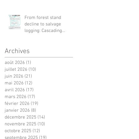
From forest stand
decline to salvage
logging: Cascading
impacts on saproxylic
beetle diversity
Archives
août 2026
(1)
1 post
juillet 2026
(10)
10 posts
juin 2026
(21)
21 posts
mai 2026
(12)
12 posts
avril 2026
(17)
17 posts
mars 2026
(17)
17 posts
février 2026
(19)
19 posts
janvier 2026
(8)
8 posts
décembre 2025
(14)
14 posts
novembre 2025
(10)
10 posts
octobre 2025
(12)
12 posts
septembre 2025
(19)
19 posts