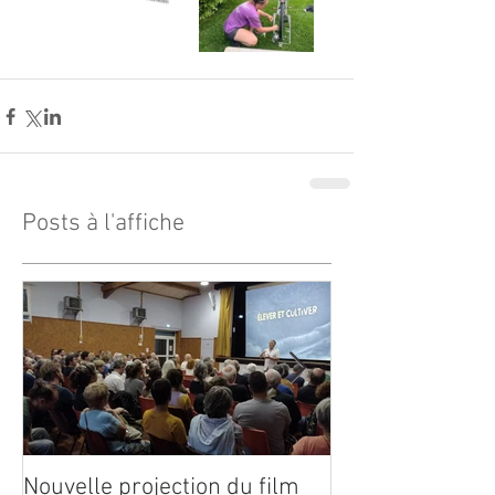
Posts à l'affiche
Nouvelle projection du film
Dynafor présen