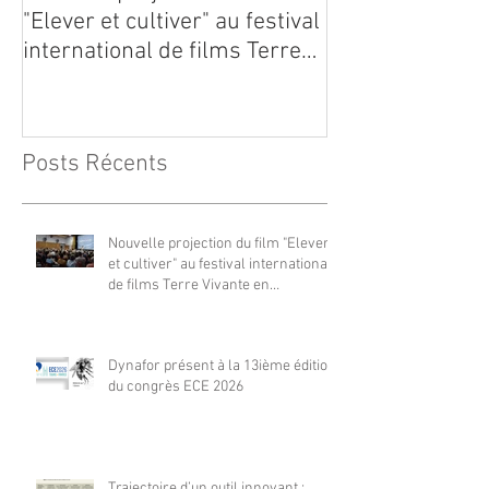
"Elever et cultiver" au festival
édition du con
international de films Terre
Vivante en Comminges le 3
août 2026
Posts Récents
Nouvelle projection du film "Elever
et cultiver" au festival international
de films Terre Vivante en
Comminges le 3 août 2026
Dynafor présent à la 13ième édition
du congrès ECE 2026
Trajectoire d’un outil innovant :