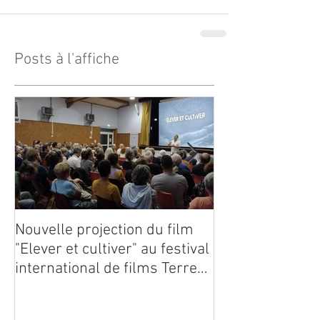
Posts à l'affiche
Nouvelle projection du film
Dynafor présen
"Elever et cultiver" au festival
édition du con
international de films Terre
Vivante en Comminges le 3
août 2026