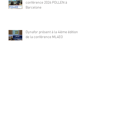
conférence 2026 POLLEN à
Barcelone
Dynafor présent à la 4ième édition
de la conférence ML4EO
From forest stand decline to
salvage logging: Cascading impacts
on saproxylic beetle diversity
Archives
août 2026
(1)
1 post