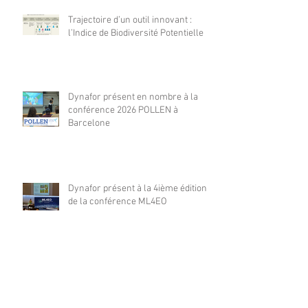
Trajectoire d’un outil innovant :
l’Indice de Biodiversité Potentielle
Dynafor présent en nombre à la
conférence 2026 POLLEN à
Barcelone
Dynafor présent à la 4ième édition
de la conférence ML4EO
From forest stand decline to
salvage logging: Cascading impacts
on saproxylic beetle diversity