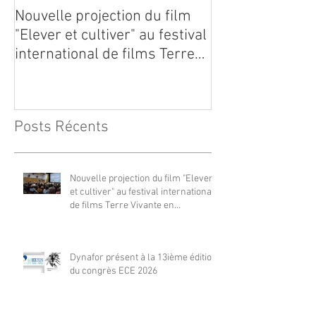
Nouvelle projection du film
Dynafor présen
"Elever et cultiver" au festival
édition du con
international de films Terre
Vivante en Comminges le 3
août 2026
Posts Récents
Nouvelle projection du film "Elever
et cultiver" au festival international
de films Terre Vivante en
Comminges le 3 août 2026
Dynafor présent à la 13ième édition
du congrès ECE 2026