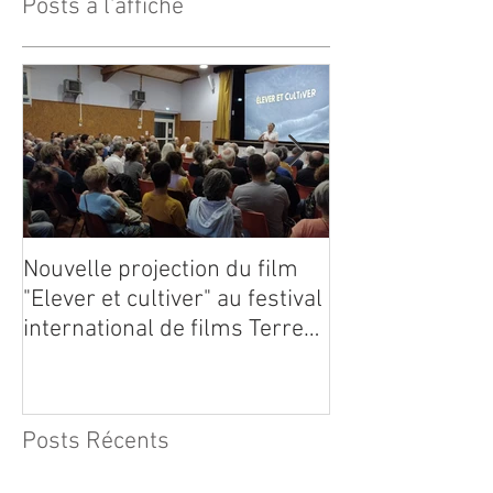
Posts à l'affiche
Nouvelle projection du film
Dynafor présen
"Elever et cultiver" au festival
édition du con
international de films Terre
Vivante en Comminges le 3
août 2026
Posts Récents