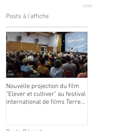
Posts à l'affiche
Nouvelle projection du film
Dynafor présen
"Elever et cultiver" au festival
édition du con
international de films Terre
Vivante en Comminges le 3
août 2026