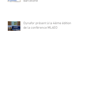
Barcelone
Dynafor présent à la 4ième édition
de la conférence ML4EO
From forest stand decline to
salvage logging: Cascading impacts
on saproxylic beetle diversity
Archives
août 2026
(1)
1 post
juillet 2026
(10)
10 posts