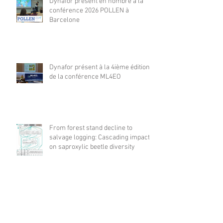
Dynafor présent en nombre à la
conférence 2026 POLLEN à
Barcelone
Dynafor présent à la 4ième édition
de la conférence ML4EO
From forest stand decline to
salvage logging: Cascading impacts
on saproxylic beetle diversity
Archives
août 2026
(1)
1 post