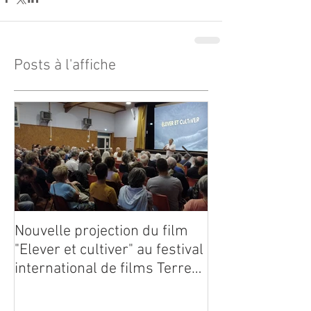
Posts à l'affiche
Nouvelle projection du film
Dynafor présen
"Elever et cultiver" au festival
édition du con
international de films Terre
Vivante en Comminges le 3
août 2026