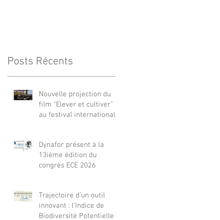
Posts Récents
Nouvelle projection du
film "Elever et cultiver"
au festival international
de films Terre Vivante en
Comminges le 3 août
Dynafor présent à la
2026
13ième édition du
congrès ECE 2026
Trajectoire d’un outil
innovant : l’Indice de
Biodiversité Potentielle