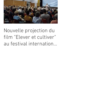
Nouvelle projection du
Dynafor présent à la
film "Elever et cultiver"
13ième édition du
au festival international
congrès ECE 2026
de films Terre Vivante
en Comminges le 3
août 2026