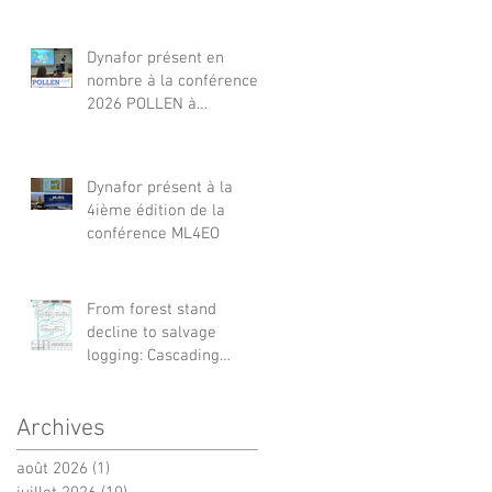
Dynafor présent en
nombre à la conférence
2026 POLLEN à
Barcelone
Dynafor présent à la
4ième édition de la
conférence ML4EO
From forest stand
decline to salvage
logging: Cascading
impacts on saproxylic
beetle diversity
Archives
août 2026
(1)
1 post