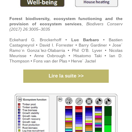
Forest biodiversity, ecosystem functioning and the 
provision of ecosystem services
, 
Biodivers Conserv 
(2017) 26:3005–3035
Eckehard G. Brockerhoff • 
Luc Barbaro
 • Bastien 
Castagneyrol • David I. Forrester • Barry Gardiner • Jose´ 
Ramo´n Gonza´lez-Olabarria • Phil O’B. Lyver • Nicolas 
Meurisse • Anne Oxbrough • Hisatomo Taki • Ian D. 
Thompson • Fons van der Plas • Herve´ Jactel
Lire la suite >>