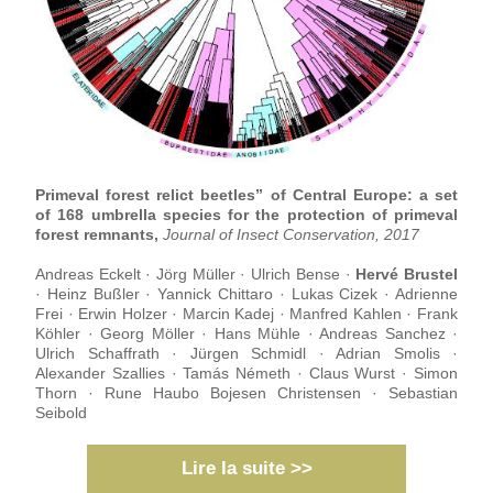
Primeval forest relict beetles” of Central Europe: a set 
of 168 umbrella species for the protection of primeval 
forest remnants, 
Journal of Insect Conservation, 2017
Andreas Eckelt · Jörg Müller · Ulrich Bense ·
 Hervé Brustel
· Heinz Bußler · Yannick Chittaro · Lukas Cizek · Adrienne 
Frei · Erwin Holzer · Marcin Kadej · Manfred Kahlen · Frank 
Köhler · Georg Möller · Hans Mühle · Andreas Sanchez · 
Ulrich Schaffrath · Jürgen Schmidl · Adrian Smolis · 
Alexander Szallies · Tamás Németh · Claus Wurst · Simon 
Thorn · Rune Haubo Bojesen Christensen · Sebastian 
Seibold
Lire la suite >>