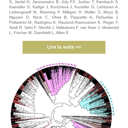
S, Jactel H, Jaroszewicz B, Joly FX, Jucker T, Kambach S, 
Kaendler G, Kattge J, Koricheva J, Kunstler G, Lehtonen A, 
Liebergesell M, Manning P, Milligan H, Müller S, Muys B, 
Nguyen D, Nock C, Ohse B, Paquette A, Peñuelas J, 
Pollastrini M, Radoglou K, Raulund-Rasmussen K, Roger F, 
Seidl R, Selvi F, Stenlid J, Valladares F, van Keer J, Vesterdal 
L, Fischer M, Gamfeldt L, Allan E.
Lire la suite >>