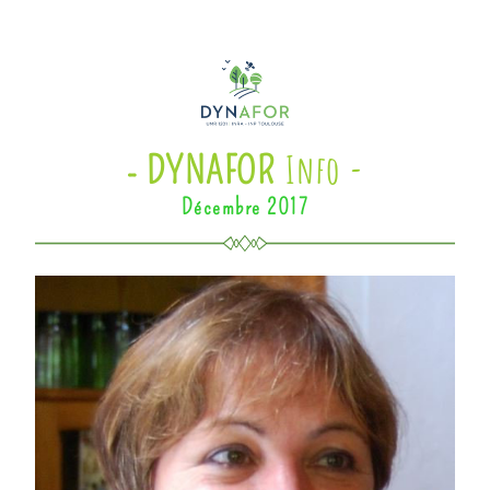
I
n
fo -
- 
DYNAFOR
Décembre 2017