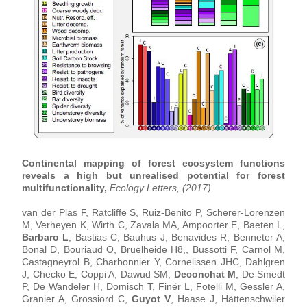
Continental mapping of forest ecosystem functions 
reveals a high but unrealised potential for forest 
multifunctionality, 
Ecology Letters, (2017)
van der Plas F, Ratcliffe S, Ruiz-Benito P, Scherer-Lorenzen 
M, Verheyen K, Wirth C, Zavala MA, Ampoorter E, Baeten L, 
Barbaro L
, Bastias C, Bauhus J, Benavides R, Benneter A, 
Bonal D, Bouriaud O, Bruelheide H8,, Bussotti F, Carnol M, 
Castagneyrol B, Charbonnier Y, Cornelissen JHC, Dahlgren 
J, Checko E, Coppi A, Dawud SM, 
Deconchat M
, De Smedt 
P, De Wandeler H, Domisch T, Finér L, Fotelli M, Gessler A, 
Granier A, Grossiord C, 
Guyot V
, Haase J, Hättenschwiler 