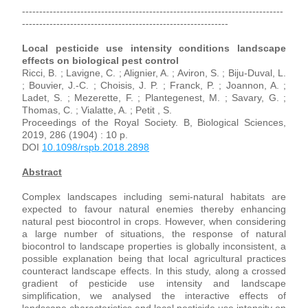
----------------------------------------------------------------------------
------------------------------------------------------------
Local pesticide use intensity conditions landscape 
effects on biological pest control
Ricci, B. ; Lavigne, C. ; Alignier, A. ; Aviron, S. ; Biju-Duval, L. 
; Bouvier, J.-C. ; Choisis, J. P. ; Franck, P. ; Joannon, A. ; 
Ladet, S. ; Mezerette, F. ; Plantegenest, M. ; Savary, G. ; 
Thomas, C. ; Vialatte, A. ; Petit , S.
Proceedings of the Royal Society. B, Biological Sciences, 
2019, 286 (1904) : 10 p. 
DOI 
10.1098/rspb.2018.2898
Abstract
Complex landscapes including semi-natural habitats are 
expected to favour natural enemies thereby enhancing 
natural pest biocontrol in crops. However, when considering 
a large number of situations, the response of natural 
biocontrol to landscape properties is globally inconsistent, a 
possible explanation being that local agricultural practices 
counteract landscape effects. In this study, along a crossed 
gradient of pesticide use intensity and landscape 
simplification, we analysed the interactive effects of 