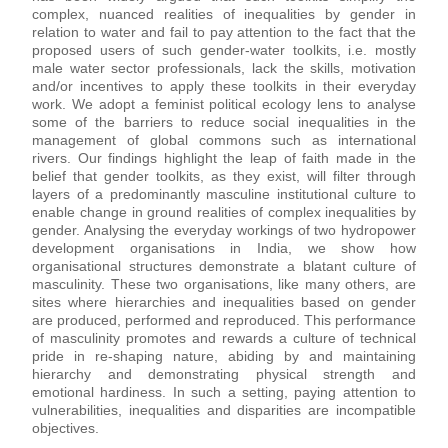
complex, nuanced realities of inequalities by gender in 
relation to water and fail to pay attention to the fact that the 
proposed users of such gender-water toolkits, i.e. mostly 
male water sector professionals, lack the skills, motivation 
and/or incentives to apply these toolkits in their everyday 
work. We adopt a feminist political ecology lens to analyse 
some of the barriers to reduce social inequalities in the 
management of global commons such as international 
rivers. Our findings highlight the leap of faith made in the 
belief that gender toolkits, as they exist, will filter through 
layers of a predominantly masculine institutional culture to 
enable change in ground realities of complex inequalities by 
gender. Analysing the everyday workings of two hydropower 
development organisations in India, we show how 
organisational structures demonstrate a blatant culture of 
masculinity. These two organisations, like many others, are 
sites where hierarchies and inequalities based on gender 
are produced, performed and reproduced. This performance 
of masculinity promotes and rewards a culture of technical 
pride in re-shaping nature, abiding by and maintaining 
hierarchy and demonstrating physical strength and 
emotional hardiness. In such a setting, paying attention to 
vulnerabilities, inequalities and disparities are incompatible 
objectives. 