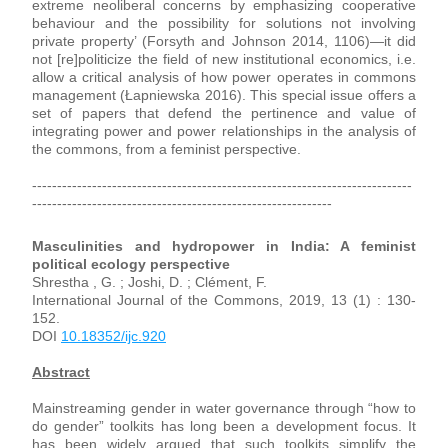
extreme neoliberal concerns by emphasizing cooperative 
behaviour and the possibility for solutions not involving 
private property’ (Forsyth and Johnson 2014, 1106)—it did 
not [re]politicize the field of new institutional economics, i.e. 
allow a critical analysis of how power operates in commons 
management (Łapniewska 2016). This special issue offers a 
set of papers that defend the pertinence and value of 
integrating power and power relationships in the analysis of 
the commons, from a feminist perspective.
----------------------------------------------------------------------------
------------------------------------------------------------
Masculinities and hydropower in India: A feminist 
political ecology perspective
Shrestha , G. ; Joshi, D. ; Clément, F.
International Journal of the Commons, 2019, 13 (1) : 130-
152. 
DOI 
10.18352/ijc.920
Abstract
Mainstreaming gender in water governance through “how to 
do gender” toolkits has long been a development focus. It 
has been widely argued that such toolkits simplify the 