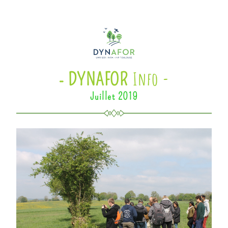
I
n
fo -
- 
DYNAFOR
Juillet 2019