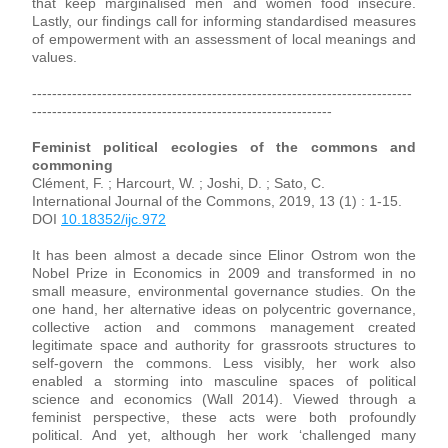
that keep marginalised men and women food insecure. 
Lastly, our findings call for informing standardised measures 
of empowerment with an assessment of local meanings and 
values.
----------------------------------------------------------------------------
------------------------------------------------------------
Feminist political ecologies of the commons and 
commoning
Clément, F. ; Harcourt, W. ; Joshi, D. ; Sato, C.
International Journal of the Commons, 2019, 13 (1) : 1-15. 
DOI 
10.18352/ijc.972
It has been almost a decade since Elinor Ostrom won the 
Nobel Prize in Economics in 2009 and transformed in no 
small measure, environmental governance studies. On the 
one hand, her alternative ideas on polycentric governance, 
collective action and commons management created 
legitimate space and authority for grassroots structures to 
self-govern the commons. Less visibly, her work also 
enabled a storming into masculine spaces of political 
science and economics (Wall 2014). Viewed through a 
feminist perspective, these acts were both profoundly 
political. And yet, although her work ‘challenged many 