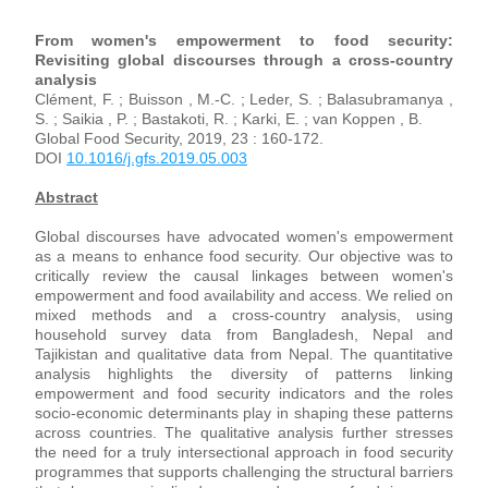
From women's empowerment to food security: 
Revisiting global discourses through a cross-country 
analysis
Clément, F. ; Buisson , M.-C. ; Leder, S. ; Balasubramanya , 
S. ; Saikia , P. ; Bastakoti, R. ; Karki, E. ; van Koppen , B.
Global Food Security, 2019, 23 : 160-172. 
DOI 
10.1016/j.gfs.2019.05.003
Abstract
Global discourses have advocated women's empowerment 
as a means to enhance food security. Our objective was to 
critically review the causal linkages between women's 
empowerment and food availability and access. We relied on 
mixed methods and a cross-country analysis, using 
household survey data from Bangladesh, Nepal and 
Tajikistan and qualitative data from Nepal. The quantitative 
analysis highlights the diversity of patterns linking 
empowerment and food security indicators and the roles 
socio-economic determinants play in shaping these patterns 
across countries. The qualitative analysis further stresses 
the need for a truly intersectional approach in food security 
programmes that supports challenging the structural barriers 