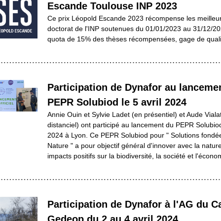
Escande Toulouse INP 2023
Ce prix Léopold Escande 2023 récompense les meilleur
doctorat de l'INP soutenues du 01/01/2023 au 31/12/20
quota de 15% des thèses récompensées, gage de quali
Participation de Dynafor au lancemen
PEPR Solubiod le 5 avril 2024
Annie Ouin et Sylvie Ladet (en présentiel) et Aude Vialat
distanciel) ont participé au lancement du PEPR Solubiod l
2024 à Lyon. Ce PEPR Solubiod pour " Solutions fondées
Nature " a pour objectif général d'innover avec la natur
impacts positifs sur la biodiversité, la société et l'écono
Participation de Dynafor à l'AG du Cat
Gedeop du 2 au 4 avril 2024