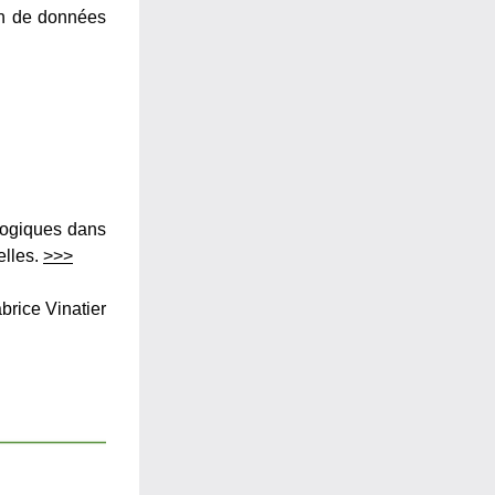
on de données 
logiques dans 
elles
. 
>>>
rice Vinatier 