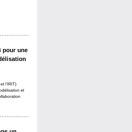
 pour une 
élisation 
 l’IRIT) 
élisation et 
laboration 
ns un 