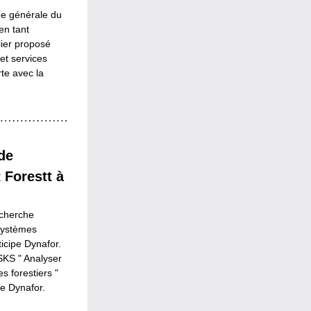
ée générale du 
n tant 
ier proposé 
et services 
e avec la 
e 
Forestt à 
herche 
systèmes 
icipe Dynafor. 
SKS " Analyser 
 forestiers " 
e Dynafor.