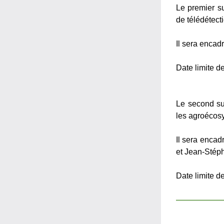
Le premier su
de télédétect
Il sera enca
Date limite d
Le second suj
les agroécosy
Il sera encad
et Jean-Stéph
Date limite de