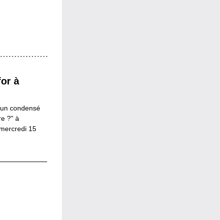
or à 
 un condensé 
e ?" à 
 mercredi 15 