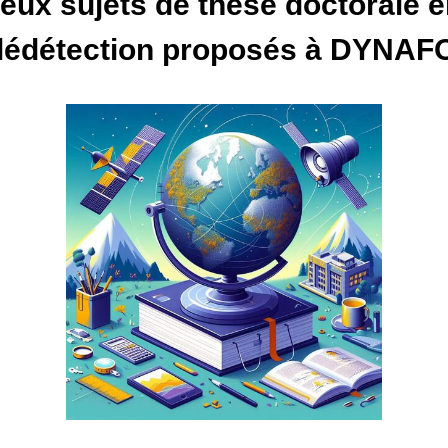
eux sujets de thèse doctorale e
élédétection proposés à DYNAF