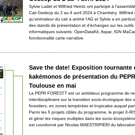
Sylvie Ladet et Wilfried Heintz ont participé à l'assembl
Cati Gedeop du 2 au 4 avril 2024 à Chambéry. Wilfried e
qu'animateur du cati a animé l'AG et Sylvie a en particul
des stands de présentation et d'échanges sur les outils 
informatiques suivants: OpenDataKit, Aspar, IGN MaCart
fonctionnalité carte narrative.
Save the date! Exposition tournante d
kakémonos de présentation du PEPR 
Toulouse en mai
Le PEPR FORESTT est un ambitieux programme de rec
interdisciplinaire sur la transition socio-écologique des 
forestiers, en zones tempérées et tropicales auquel part
Parmi les 5 projets ciblés du programme, le projet X-RI
et gérer les risques multiples dans les socio-écosystèmes
est coordonné par Nicolas MAESTRIPIERI du laboratoir