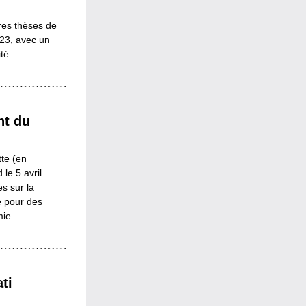
es thèses de 
23, avec un 
té.
t du 
te (en 
e 5 avril 
 sur la 
e pour des 
mie.
i 