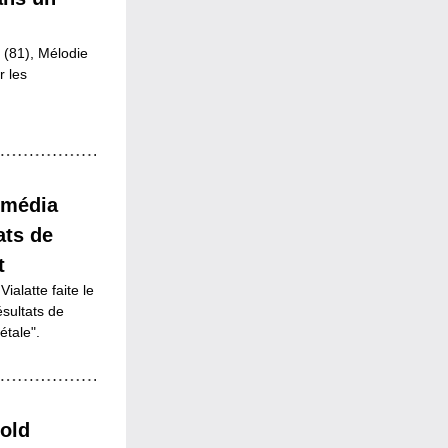
(81), Mélodie 
 les 
 média 
ts de 
t
alatte faite le 
sultats de 
étale".
old 