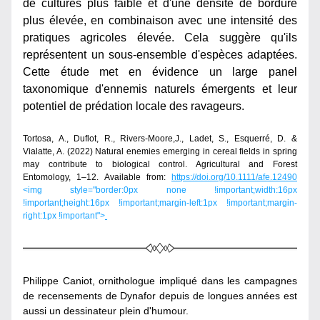
de cultures plus faible et d'une densité de bordure 
plus élevée, en combinaison avec une intensité des 
pratiques agricoles élevée. Cela suggère qu'ils 
représentent un sous-ensemble d'espèces adaptées. 
Cette étude met en évidence un large panel 
taxonomique d'ennemis naturels émergents et leur 
potentiel de prédation locale des ravageurs.
Tortosa, A., Duflot, R., Rivers-Moore,J., Ladet, S., Esquerré, D. & 
Vialatte, A. (2022) Natural enemies emerging in cereal fields in spring 
may contribute to biological control. Agricultural and Forest 
Entomology, 1–12. Available from: 
https://doi.org/10.1111/afe.12490
<img style="border:0px none !important;width:16px 
!important;height:16px !important;margin-left:1px !important;margin-
right:1px !important">
Philippe Caniot, ornithologue impliqué dans les campagnes 
de recensements de Dynafor depuis de longues années est 
aussi un dessinateur plein d'humour.