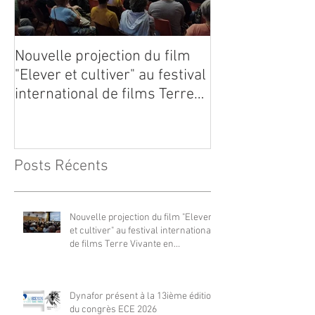
Nouvelle projection du film
Dynafor présen
"Elever et cultiver" au festival
édition du con
international de films Terre
Vivante en Comminges le 3
août 2026
Posts Récents
Nouvelle projection du film "Elever
et cultiver" au festival international
de films Terre Vivante en
Comminges le 3 août 2026
Dynafor présent à la 13ième édition
du congrès ECE 2026