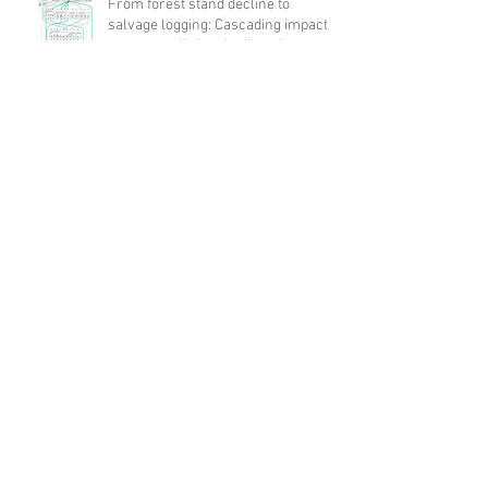
From forest stand decline to
salvage logging: Cascading impacts
on saproxylic beetle diversity
Archives
août 2026
(1)
1 post
juillet 2026
(10)
10 posts
juin 2026
(21)
21 posts
mai 2026
(12)
12 posts
avril 2026
(17)
17 posts
mars 2026
(17)
17 posts
février 2026
(19)
19 posts
janvier 2026
(8)
8 posts
décembre 2025
(14)
14 posts
novembre 2025
(10)
10 posts
octobre 2025
(12)
12 posts
septembre 2025
(19)
19 posts