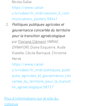
Nicola Gallai
https://www.canal-
u.tv/video/rtr_midi/session_5_com
munications_posters.58441
Politiques publiques agricoles et 
gouvernance concertée du territoire 
pour la transition agroécologique 
par 
Floriane Clément
 (
INRAE, 
DYNAFOR),
 Diane Esquerre, Aude 
Vialatte, Cécile Barnaud, Christine 
Hervé
https://www.canal-
u.tv/video/rtr_midi/politiques_publi
ques_agricoles_et_gouvernance_con
certee_du_territoire_pour_la_transiti
on_agroecologique.58727
Plus d'informations sur le site du 
colloque