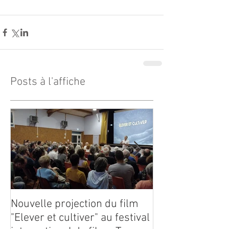
Posts à l'affiche
Nouvelle projection du film
Dynafor présen
"Elever et cultiver" au festival
édition du con