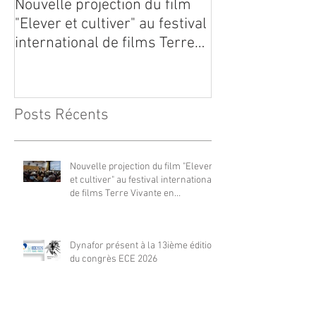
Nouvelle projection du film
Dynafor présen
"Elever et cultiver" au festival
édition du con
international de films Terre
Vivante en Comminges le 3
août 2026
Posts Récents
Nouvelle projection du film "Elever
et cultiver" au festival international
de films Terre Vivante en
Comminges le 3 août 2026
Dynafor présent à la 13ième édition
du congrès ECE 2026