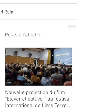
Posts à l'affiche
Nouvelle projection du film
Dynafor présen
"Elever et cultiver" au festival
édition du con
international de films Terre