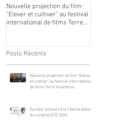
Nouvelle projection du film
Dynafor présen
"Elever et cultiver" au festival
édition du con
international de films Terre
Vivante en Comminges le 3
août 2026
Posts Récents
Nouvelle projection du film "Elever
et cultiver" au festival international
de films Terre Vivante en
Comminges le 3 août 2026
Dynafor présent à la 13ième édition
du congrès ECE 2026