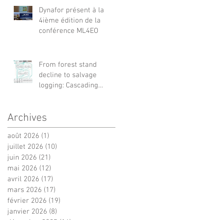
Dynafor présent à la
4ième édition de la
conférence ML4EO
From forest stand
decline to salvage
logging: Cascading
impacts on saproxylic
beetle diversity
Archives
août 2026
(1)
1 post
juillet 2026
(10)
10 posts
juin 2026
(21)
21 posts
mai 2026
(12)
12 posts
avril 2026
(17)
17 posts
mars 2026
(17)
17 posts
février 2026
(19)
19 posts
janvier 2026
(8)
8 posts