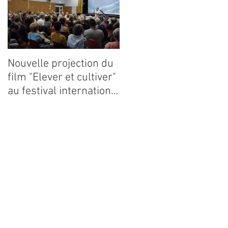
Nouvelle projection du
Dynafor présent à la
film "Elever et cultiver"
13ième édition du
au festival international
congrès ECE 2026
de films Terre Vivante
en Comminges le 3
août 2026