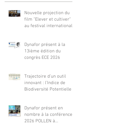
Nouvelle projection du
film "Elever et cultiver"
au festival international
de films Terre Vivante en
Comminges le 3 août
Dynafor présent à la
2026
13ième édition du
congrès ECE 2026
Trajectoire d’un outil
innovant : l’Indice de
Biodiversité Potentielle
Dynafor présent en
nombre à la conférence
2026 POLLEN à
Barcelone