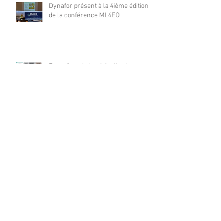
Dynafor présent à la 4ième édition
de la conférence ML4EO
From forest stand decline to
salvage logging: Cascading impacts
on saproxylic beetle diversity
Archives
août 2026
(1)
1 post
juillet 2026
(10)
10 posts
juin 2026
(21)
21 posts
mai 2026
(12)
12 posts
avril 2026
(17)
17 posts
mars 2026
(17)
17 posts