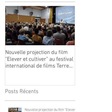
Nouvelle projection du film
Dynafor présen
"Elever et cultiver" au festival
édition du con
international de films Terre
Vivante en Comminges le 3
août 2026
Posts Récents
Nouvelle projection du film "Elever