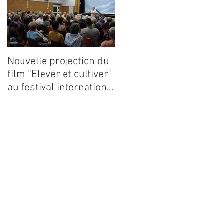
Nouvelle projection du
Dynafor présent à la
film "Elever et cultiver"
13ième édition du
au festival international
congrès ECE 2026
de films Terre Vivante
en Comminges le 3
août 2026