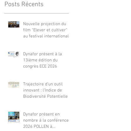
Posts Récents
Nouvelle projection du
film "Elever et cultiver"
au festival international
de films Terre Vivante en
Comminges le 3 août
Dynafor présent à la
2026
13ième édition du
congrès ECE 2026
Trajectoire d’un outil
innovant : l’Indice de
Biodiversité Potentielle
Dynafor présent en
nombre à la conférence
2026 POLLEN à