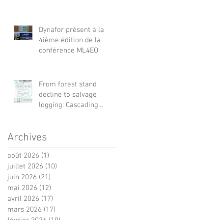
Barcelone
Dynafor présent à la
4ième édition de la
conférence ML4EO
From forest stand
decline to salvage
logging: Cascading
impacts on saproxylic
beetle diversity
Archives
août 2026
(1)
1 post
juillet 2026
(10)
10 posts
juin 2026
(21)
21 posts
mai 2026
(12)
12 posts
avril 2026
(17)
17 posts
mars 2026
(17)
17 posts