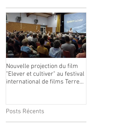
Nouvelle projection du film
Dynafor présen
"Elever et cultiver" au festival
édition du con
international de films Terre
Vivante en Comminges le 3
août 2026
Posts Récents