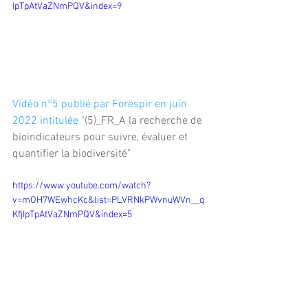
IpTpAtVaZNmPQV&index=9
Vidéo n°5 publié par Forespir en juin 
2022 intitulée "
(5)_FR_A la recherche de 
bioindicateurs pour suivre, évaluer et 
quantifier la biodiversité"
https://www.youtube.com/watch?
v=mOH7WEwhcKc&list=PLVRNkPWvnuWVn__q
KfjIpTpAtVaZNmPQV&index=5