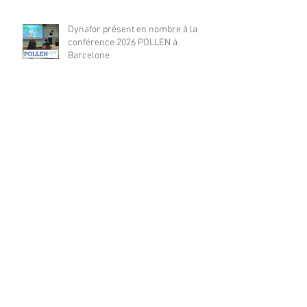
Dynafor présent en nombre à la
conférence 2026 POLLEN à
Barcelone
Dynafor présent à la 4ième édition
de la conférence ML4EO
From forest stand decline to
salvage logging: Cascading impacts
on saproxylic beetle diversity
Archives