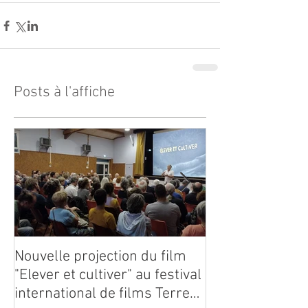
Posts à l'affiche
Nouvelle projection du film
Dynafor présen
"Elever et cultiver" au festival
édition du con
international de films Terre