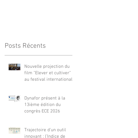
Posts Récents
Nouvelle projection du
film "Elever et cultiver"
au festival international
de films Terre Vivante en
Comminges le 3 août
Dynafor présent à la
2026
13ième édition du
congrès ECE 2026
Trajectoire d’un outil
innovant : l’Indice de