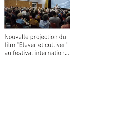
Nouvelle projection du
Dynafor présent à la
film "Elever et cultiver"
13ième édition du
au festival international
congrès ECE 2026
de films Terre Vivante
en Comminges le 3
août 2026