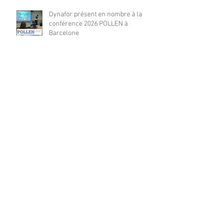
Dynafor présent en nombre à la
conférence 2026 POLLEN à
Barcelone
Dynafor présent à la 4ième édition
de la conférence ML4EO
From forest stand decline to
salvage logging: Cascading impacts
on saproxylic beetle diversity
Archives