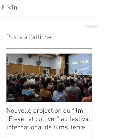
Posts à l'affiche
Nouvelle projection du film
Dynafor présen
"Elever et cultiver" au festival
édition du con
international de films Terre
Vivante en Comminges le 3