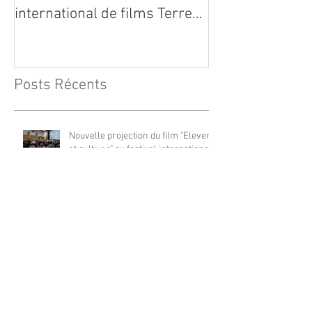
international de films Terre
Vivante en Comminges le 3
août 2026
Posts Récents
Nouvelle projection du film "Elever
et cultiver" au festival international
de films Terre Vivante en
Comminges le 3 août 2026
Dynafor présent à la 13ième édition
du congrès ECE 2026
Trajectoire d’un outil innovant :
l’Indice de Biodiversité Potentielle