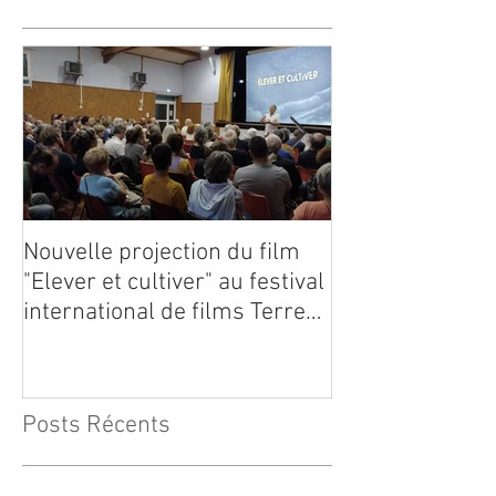
Nouvelle projection du film
Dynafor présen
"Elever et cultiver" au festival
édition du con
international de films Terre
Vivante en Comminges le 3
août 2026
Posts Récents