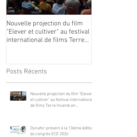
Nouvelle projection du film
Dynafor présen
"Elever et cultiver" au festival
édition du con
international de films Terre
Vivante en Comminges le 3
août 2026
Posts Récents
Nouvelle projection du film "Elever
et cultiver" au festival international
de films Terre Vivante en
Comminges le 3 août 2026
Dynafor présent à la 13ième édition
du congrès ECE 2026