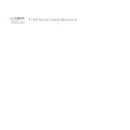
From forest stand decline to
salvage logging: Cascading impacts
on saproxylic beetle diversity
Archives
août 2026
(1)
1 post
juillet 2026
(10)
10 posts
juin 2026
(21)
21 posts
mai 2026
(12)
12 posts
avril 2026
(17)
17 posts
mars 2026
(17)
17 posts
février 2026
(19)
19 posts
janvier 2026
(8)
8 posts
décembre 2025
(14)
14 posts