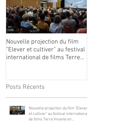
Nouvelle projection du film
Dynafor présen
"Elever et cultiver" au festival
édition du con
international de films Terre
Vivante en Comminges le 3
août 2026
Posts Récents
Nouvelle projection du film "Elever
et cultiver" au festival international
de films Terre Vivante en
Comminges le 3 août 2026